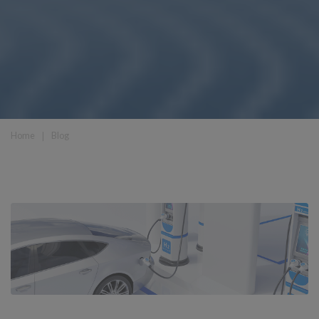
Home
❘
Blog