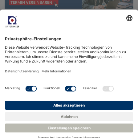
Zurück zur Wissensbasis
Verwandte Produkte
Reinraum Panel Rotronic CRP5
Rotronic Kontinuierliches Überwachungssystem RMS