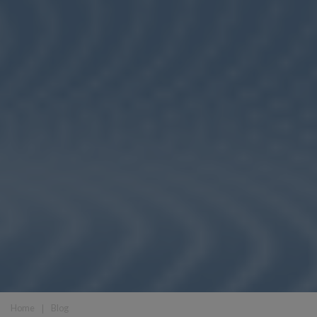
Home
❘
Blog