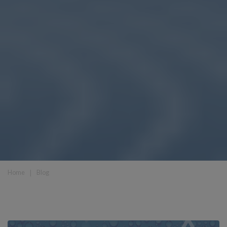
Home
❘
Blog