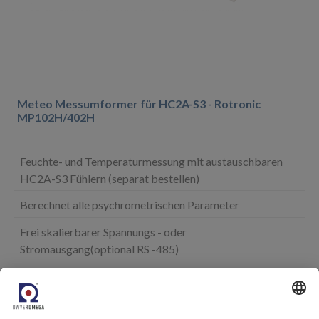
Meteo Messumformer für HC2A-S3 - Rotronic
MP102H/402H
Feuchte- und Temperaturmessung mit austauschbaren
HC2A-S3 Fühlern (separat bestellen)
Berechnet alle psychrometrischen Parameter
Frei skalierbarer Spannungs - oder
Stromausgang(optional RS -485)
Mehr Infos