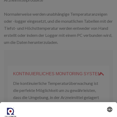
Normalerweise werden unabhängige Temperaturanzeigen
oder -logger eingesetzt, und die monatlichen Tabellen mit der
Tiefst- und Höchsttemperatur werden entweder von Hand
erstellt oder indem der Logger mit einem PC verbunden wird,
um die Daten herunterzuladen.
KONTINUIERLICHES MONITORING SYSTEM
Die kontinuierliche Temperaturüberwachung ist
die perfekte Möglichkeit um zu gewährleisten,
dass die Umgebung, in der Arzneimittel gelagert
werden, die Produktanforderungen erfüllt und
menschliche Eingriffe reduziert werden. Sämtliche