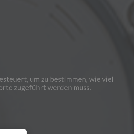
esteuert, um zu bestimmen, wie viel
torte zugeführt werden muss.