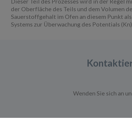
Dieser Teil des Prozesses wird in der Regel 
der Oberfläche des Teils und dem Volumen der
Sauerstoffgehalt im Ofen an diesem Punkt als
Systems zur Überwachung des Potentials (Kn)
Kontaktier
Wenden Sie sich an u