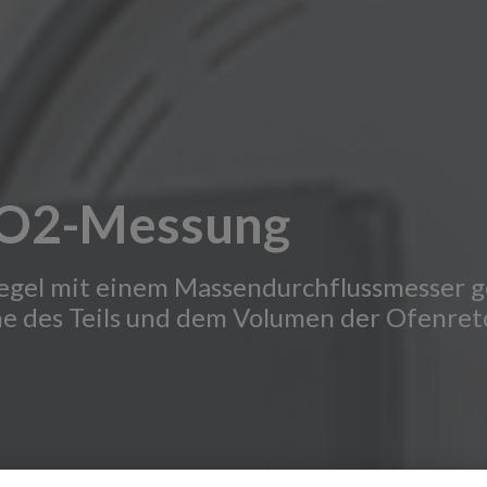
d O2-Messung
 Regel mit einem Massendurchflussmesser g
che des Teils und dem Volumen der Ofenre