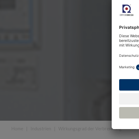
Home
|
Industrien
|
Wirkungsgrad der Verbrennung