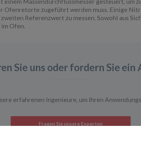
mit einem Massendurchflussmesser gesteuert, um zu
 Ofenretorte zugeführt werden muss. Einige Nitri
 zweiten Referenzwert zu messen. Sowohl aus Siche
 im Ofen.
en Sie uns oder fordern Sie ein
nsere erfahrenen Ingenieure, um Ihren Anwendungs
Fragen Sie unsere Experten