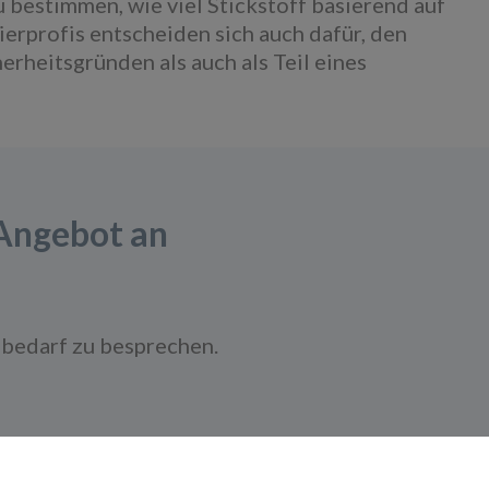
 bestimmen, wie viel Stickstoff basierend auf
erprofis entscheiden sich auch dafür, den
rheitsgründen als auch als Teil eines
 Angebot an
bedarf zu besprechen.