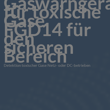
Gaswarnger
für toxische
Gase
FGD14 für
den
sicheren
Bereich
Detektion toxischer Gase Netz- oder DC-betrieben