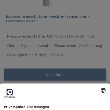
Explosionsgeschützter Feuchte-Transmitter -
Easidew PRO XP
Messbereiche -110 bis +20 °Cdp (-166 bis 68 °Fdp)
Globale Explosionsschutz- / Flammschutz-Zertifizierung
Genauigkeit, ±1 °Cdp (±1,8 °Fdp)
Mehr Infos