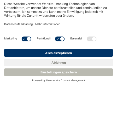
Prozess-Probenahme-System - Michell ES70
Montageoptionen für Schalttafeln oder Gehäuse im
Freien
Prozessanschluss über 6mm oder 1/4"