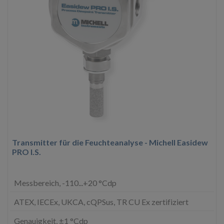
Transmitter für die Feuchteanalyse - Michell Easidew
PRO I.S.
Messbereich, -110...+20 °Cdp
ATEX, IECEx, UKCA, cQPSus, TR CU Ex zertifiziert
Genauigkeit, ±1 °Cdp