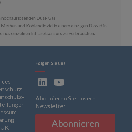
d.
n hochauflösenden Dual-Gas
 Methan und Kohlendioxid in einem einzigen Dioxid in
eines einzelnen Infrarotsensors zu verbrauchen.
Folgen Sie uns
ices
enschutz
enschutz-
Abonnieren Sie unseren
tellungen
Newsletter
ressum
ärung
Abonnieren
 UK