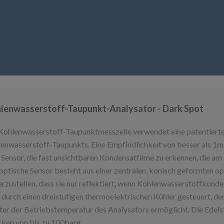
lenwasserstoff-Taupunkt-Analysator - Dark Spot
Kohlenwasserstoff-Taupunktmesszelle verwendet eine patentiert
enwasserstoff-Taupunkts. Eine Empfindlichkeit von besser als 1
Sensor, die fast unsichtbaren Kondensatfilme zu erkennen, die a
optische Sensor besteht aus einer zentralen, konisch geformten op
erzustellen, dass sie nur reflektiert, wenn Kohlenwasserstoffkond
 durch einen dreistufigen thermoelektrischen Kühler gesteuert, 
ter der Betriebstemperatur des Analysators ermöglicht. Die Ede
ken von bis zu 100barg.