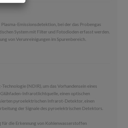
Plasma-Emissionsdetektion, bei der das Probengas
ptischen System mit Filter und Fotodioden erfasst werden.
nung von Verunreinigungen im Spurenbereich.
t-Technologie (NDIR), um das Vorhandensein eines
Glühfaden-Infrarotlichtquelle, einen optischen
ierten pyroelektrischen Infrarot-Detektor, einen
arbeitung der Signale des pyroelektrischen Detektors.
 für die Erkennung von Kohlenwasserstoffen