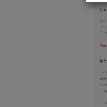
Chr
Der 
ioni
Die 
Plas
Inf
Dwye
Ziel
Hohl
inte
Dies