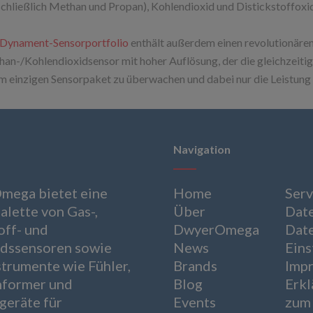
schließlich Methan und Propan), Kohlendioxid und Distickstoffoxi
Dynament-Sensorportfolio
enthält außerdem einen revolutionäre
an-/Kohlendioxidsensor mit hoher Auflösung, der die gleichzeitig
m einzigen Sensorpaket zu überwachen und dabei nur die Leistung 
Navigation
ega bietet eine
Home
Serv
alette von Gas-,
Über
Dat
off- und
DwyerOmega
Dat
ndssensoren sowie
News
Eins
trumente wie Fühler,
Brands
Imp
former und
Blog
Erkl
geräte für
Events
zum