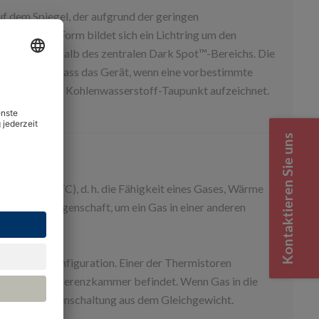
f dem Spiegel, der aufgrund der geringen
 konischen Form bildet sich ein Lichtring um den
ensität innerhalb des zentralen Dark Spot™-Bereichs. Die
rpretiert, so dass das Gerät, wenn eine vorbestimmte
berfläche als Kohlenwasserstoff-Taupunkt aufzeichnet.
Kontaktieren Sie uns
fähigkeit (TC), d. h. die Fähigkeit eines Gases, Wärme
utzt diese Eigenschaft, um ein Gas in einer anderen
-Brücken-Konfiguration. Einer der Thermistoren
bgedichteten Referenzkammer befindet. Wenn Gas in die
gt die Brückenschaltung aus dem Gleichgewicht.