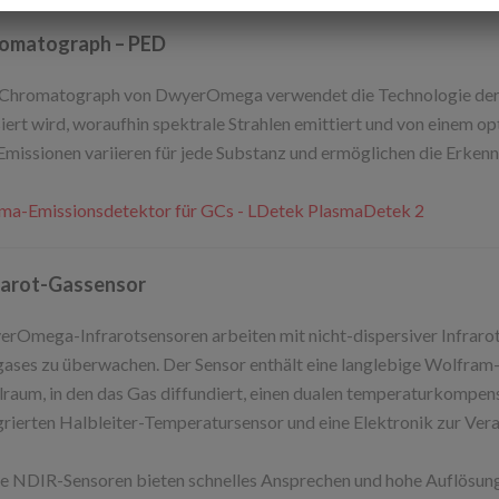
omatograph – PED
Chromatograph von DwyerOmega verwendet die Technologie der 
siert wird, woraufhin spektrale Strahlen emittiert und von einem o
Emissionen variieren für jede Substanz und ermöglichen die Erken
ma-Emissionsdetektor für GCs - LDetek PlasmaDetek 2
rarot-Gassensor
rOmega-Infrarotsensoren arbeiten mit nicht-dispersiver Infraro
gases zu überwachen. Der Sensor enthält eine langlebige Wolfram-
raum, in den das Gas diffundiert, einen dualen temperaturkompens
grierten Halbleiter-Temperatursensor und eine Elektronik zur Ver
e NDIR-Sensoren bieten schnelles Ansprechen und hohe Auflösung