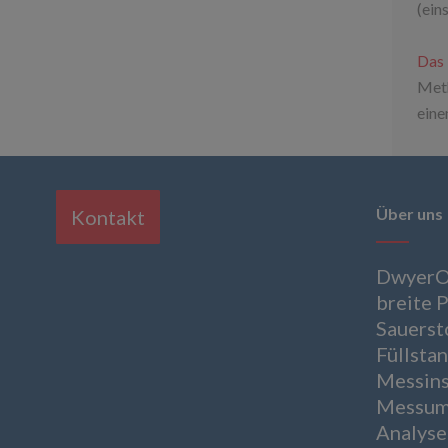
(ein
Das 
Meth
eine
Über uns
Kontakt
DwyerOm
breite P
Sauerst
Füllsta
Messins
Messum
Analyse