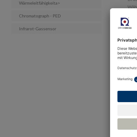
Wärmeleitfähigkeita>
Währ
Ober
Chromatograph - PED
Dete
Infrarot-Gassensor
sich
Schi
Koh
Wär
Der 
zu l
binä
Der 
befi
Prob