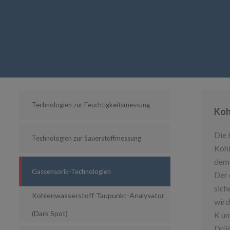
Technologien zur Feuchtigkeitsmessung
Koh
Die 
Technologien zur Sauerstoffmessung
Kohl
dem 
Gassensorik-Technologien
Der 
sich
Kohlenwasserstoff-Taupunkt-Analysator
wird
(Dark Spot)
K un
Drüc