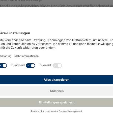
end eines Messzyklus bildet sich Kohlenwasserstoffkondensat au
flächenspannung des Kondensats reflektierend wird. Aufgrund der
ktor, es kommt zu einer drastischen Reduzierung der Streulichtint
 ändernde Lichtintensität wird vom Analysator überwacht und inte
cht von Kondensat erkannt wurde, die Temperatur der optischen O
lenwasserstoff-Taupunktanalysatoren
meleitfähigkeit für binäre Gasanalyse
Wärmeleitfähigkeitsanalysator nutzt die Eigenschaft der Wärmeleit
eiten, wobei jedes Gas einen anderen TC-Wert hat. Der Analysator n
ren Probe oder einem pseudo-binären Gemisch zu messen.
Analysator verwendet ein Paar Thermistoren in einer Wheatstone
ndet sich in der Probenzelle, während sich der andere in einer a
enzelle eintritt, wird Wärme vom Thermistor übertragen und brin