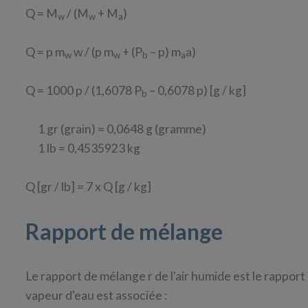
Q = M
/ (M
+ M
)
w
w
a
Q = p m
w / (p m
+ (P
– p) m
a)
w
w
b
a
Q = 1000 p / (1,6078 P
– 0,6078 p) [g / kg]
b
1 gr (grain) = 0,0648 g (gramme)
1 lb = 0,4535923 kg
Q [gr / lb] = 7 x Q [g / kg]
Rapport de mélange
Le rapport de mélange r de l'air humide est le rappor
vapeur d'eau est associée :