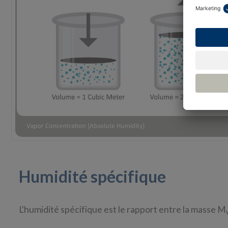
Humidité spécifique
L'humidité spécifique est le rapport entre la masse M