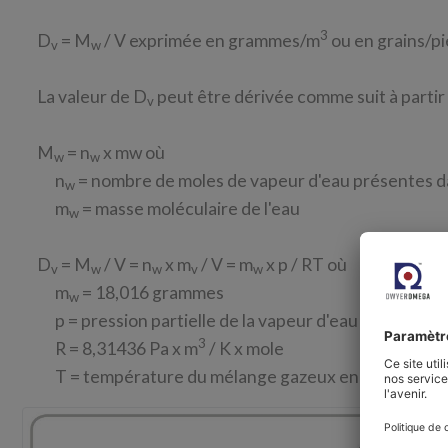
3
D
= M
/ V exprimée en grammes/m
ou en grains/p
v
w
La valeur de D
peut être dérivée comme suit à partir
v
M
= n
x mw où
w
w
n
= nombre de moles de vapeur d'eau présentes d
w
m
= masse moléculaire de l'eau
w
D
= M
/ V = n
x m
/ V = m
x p / RT où
v
w
w
v
w
m
= 18,016 grammes
w
p = pression partielle de la vapeur d'eau [Pa]
3
R = 8,31436 Pa x m
/ K x mole
T = température du mélange gazeux en K