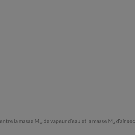
t entre la masse M
de vapeur d'eau et la masse M
d'air sec
w
a