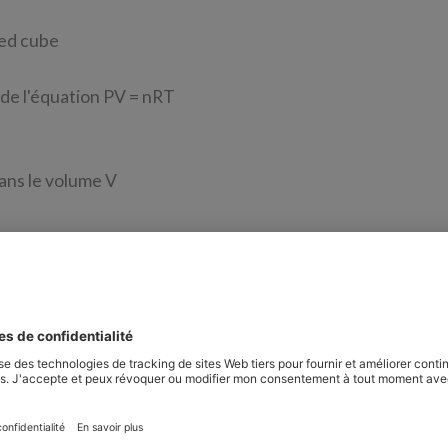
ied cube
 de l'équation PV = nRT
ans le volume V
3
Dv = p / 0,4615 x T [g / m
]