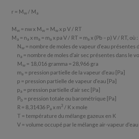
r = M
/ M
w
a
M
= nw x M
= M
x p V / RT
w
w
w
M
= n
x m
= m
x pa V / RT = m
x (Pb – p) V / RT, où :
a
a
a
a
a
N
= nombre de moles de vapeur d'eau présentes d
w
n
= nombre de moles d'air sec présentes dans le v
a
M
= 18,016 gramma = 28,966 gra
w
m
= pression partielle de la vapeur d'eau [Pa]
a
p = pression partielle de vapeur d'eau [Pa]
p
= pression partielle d'air sec [Pa]
a
P
= pression totale ou barométrique [Pa]
b
3
R = 8,31436 P
x m
/ K x mole
a
T = température du mélange gazeux en K
V = volume occupé par le mélange air-vapeur d'eau