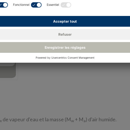
1 gr (grain) = 0,0648 g (gramme)
3
1 cu ft = 0,0283168 m
3
Dv [gr / cu ft] = 0,437 x Dv [g / m
]
de vapeur d'eau et la masse (M
+ M
) d'air humide.
w
w
a