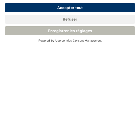
Retour à la base de connaissances
Produits apparentés
Transmetteur de Point de Rosée - Michell Easidew EA2