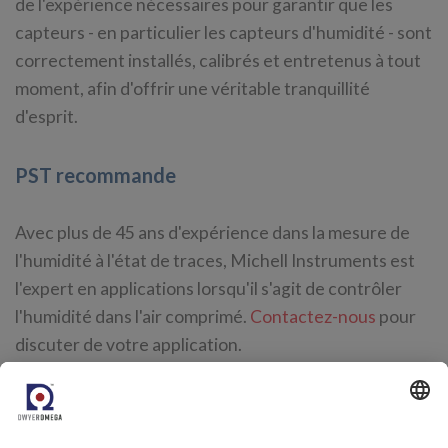
de l'expérience nécessaires pour garantir que les
capteurs - en particulier les capteurs d'humidité - sont
correctement installés, calibrés et entretenus à tout
moment, afin d'offrir une véritable tranquillité
d'esprit.
PST recommande
Avec plus de 45 ans d'expérience dans la mesure de
l'humidité à l'état de traces, Michell Instruments est
l'expert en applications lorsqu'il s'agit de contrôler
l'humidité dans l'air comprimé.
Contactez-nous
pour
discuter de votre application.
En savoir plus sur nos derniers capteurs Easidew.