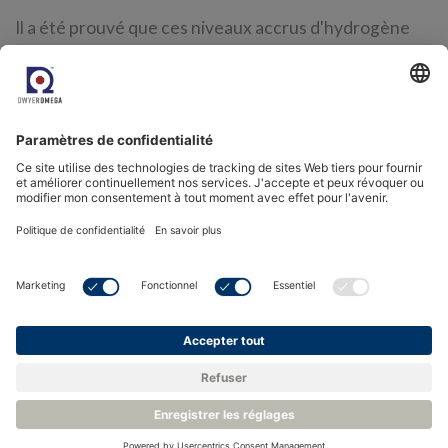
Il a été prouvé que ces niveaux accrus d'hydrogène
n'ont aucun effet sur la précision de mesure de
l'analyseur TDLAS de Michell. Ceci est soutenu dans
le cadre de tests indépendants menés par
DBI Gas-
und Umwelttechnik
à Leipzig où 10 mol% d'H2 ajouté.
dans du gaz naturel n'a montré aucun effet négatif sur
la précision et les performances de mesure globales
du TDL600.
Alors que ce secteur continue d'évoluer en extrayant
du gaz naturel de sources diverses comme le schiste,
et que l'injection de gaz combustible non
conventionnel comme le biométhane et l'hydrogène
devient plus courante, les opérateurs ont besoin de
technologies de mesure plus rapides, plus précises et
plus robustes.