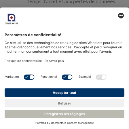
temps d'arrêt et aux pertes de données.
Personnalisation et contrôle :
Évaluez le degré de personnalisation et de
contrôle que vous souhaitez exercer sur le
logiciel ou l'infrastructure. Les solutions sur
site offrent davantage de contrôle et de
possibilités de personnalisation.
Fiabilité et assistance du fournisseur :
Recherchez et évaluez la fiabilité, la
réputation et les services d'assistance des
fournisseurs de services cloud ou des
éditeurs de logiciels potentiels.
Vérifier les accords de niveau de service
(SLA) et la disponibilité de l'assistance.
Solutions hybrides :
Étudier la possibilité de solutions hybrides