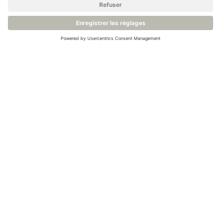
Produits apparentés
Système de surveillance continue Rotronic RMS
Sonde de température du système de surveillance Rotronic T10