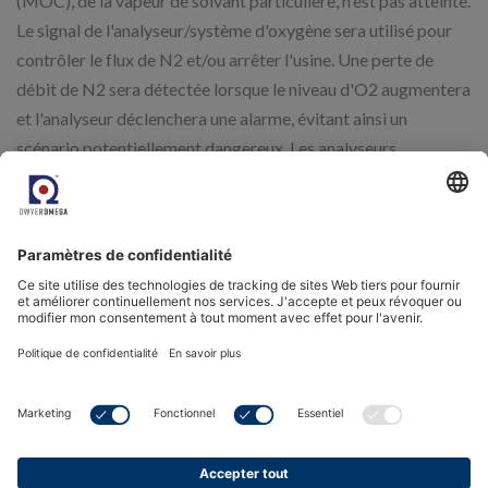
(MOC), de la vapeur de solvant particulière, n'est pas atteinte.
Le signal de l'analyseur/système d'oxygène sera utilisé pour
contrôler le flux de N2 et/ou arrêter l'usine. Une perte de
débit de N2 sera détectée lorsque le niveau d'O2 augmentera
et l'analyseur déclenchera une alarme, évitant ainsi un
scénario potentiellement dangereux. Les analyseurs
portables tels que le GPR-2000 ATEX sont excellents pour le
contrôle ponctuel de plusieurs cuves pendant la maintenance.
produits apparentés
Filter
7 products