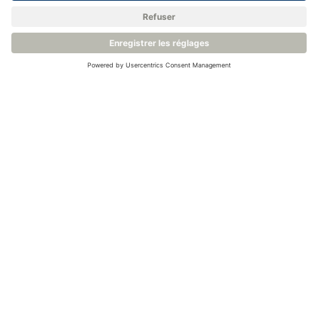
Analyseur d'oxygène compact compatible SIL2 -
Ntron SIL-O2
Analyseur d'O2 avec sorties relais compatibles SIL2
Disponible avec la certification ATEX pour les zones