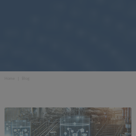
Home
❘
Blog