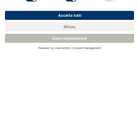
<
Back to Knowledge Base
Related Products
Analizzatore di attività dell'acqua stabilizzato in temperatura -
Rotronic AW-Therm