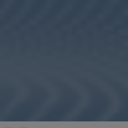
Home
❘
Blog