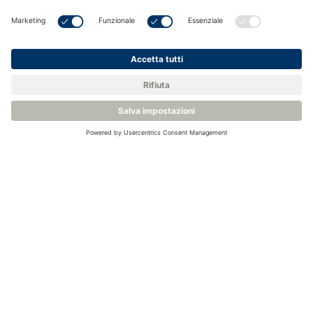
ISO 8573-1 Moisture Measurement in Compressed
Air
Efficienza dell'aria compressa
L'importanza della misurazione del punto di rugiada
negli essiccatori di aria compressa di classe 1 e classe
2
Come ottimizzare il funzionamento degli essiccatori di
aria compressa con i sensori del punto di rugiada
Applicazioni per i sensori di punto di rugiada industriali
Categorie correlate
Sensori di punto di rugiada