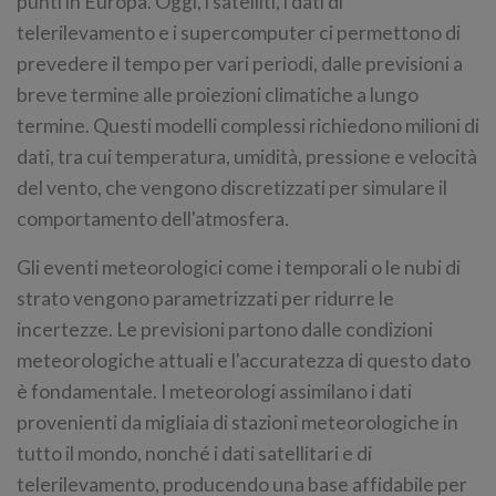
punti in Europa. Oggi, i satelliti, i dati di
telerilevamento e i supercomputer ci permettono di
prevedere il tempo per vari periodi, dalle previsioni a
breve termine alle proiezioni climatiche a lungo
termine. Questi modelli complessi richiedono milioni di
dati, tra cui temperatura, umidità, pressione e velocità
del vento, che vengono discretizzati per simulare il
comportamento dell'atmosfera.
Gli eventi meteorologici come i temporali o le nubi di
strato vengono parametrizzati per ridurre le
incertezze. Le previsioni partono dalle condizioni
meteorologiche attuali e l'accuratezza di questo dato
è fondamentale. I meteorologi assimilano i dati
provenienti da migliaia di stazioni meteorologiche in
tutto il mondo, nonché i dati satellitari e di
telerilevamento, producendo una base affidabile per