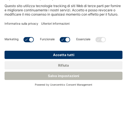
Related Products
Sonda meteorologica di alta qualità - Rotronic HC2A-S3A
Sonda meteorologica RH e T - Rotronic MP100A/MP400A
Trasmettitore Meteo per HC2A-S3 - Rotronic MP102H/402H
Scudi meterologici - Rotronic serie AC
Calibratore di sonda RH e temperatura - Rotronic HygroGen 2