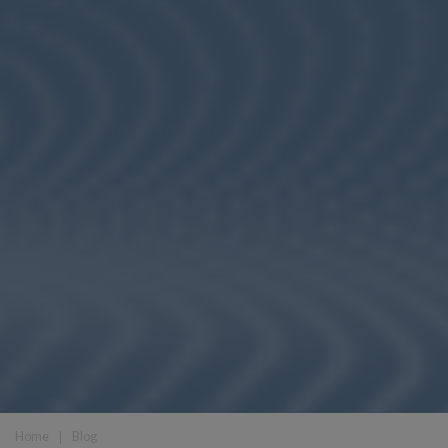
Home
❘
Blog