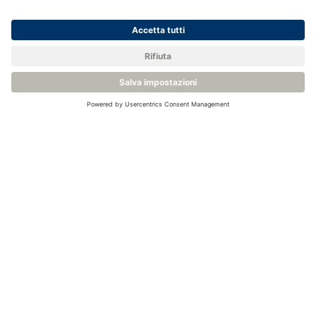
SST Sensore d'ossigeno all'ossido di zirconio
Sensore di ossigeno con cavo schermato
Sensore di ossigeno al biossido di zirconio montato su PCB