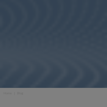
Home
❘
Blog