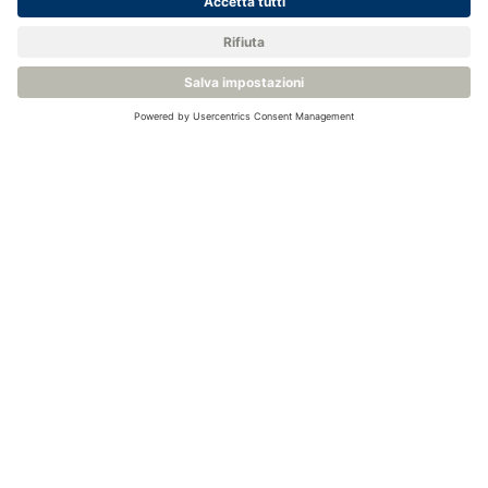
Rallentare la risposta del sensore ai cambiamenti
del contenuto di umidità.
Selezionare la migliore opzione di
campionamento per la tua applicazione
Offriamo
sistemi di campionamento dell'umidità
pronti all'uso che sono compatibili con le nostre
gamme di trasmettitori del punto di rugiada. Il loro
design modulare permette configurazioni di sistema
adatte ad una vasta gamma di applicazioni.
Contattateci
per saperne di più o per organizzare una
telefonata per discutere le vostre esigenze
applicative più in dettaglio.