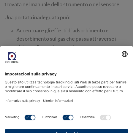
trovata nel manuale dello strumento o del sensore.
Una portata inadeguata può:
Accentuare gli effetti di adsorbimento e
desorbimento sul gas che passa attraverso il
sistema di campionamento.
Permettere a sacche di gas umido di rimanere
indisturbate in un sistema di campionamento
complesso, che saranno poi gradualmente
rilasciate nel flusso del campione.
Aumentano le possibilità di contaminazione da
diffusione posteriore: l'aria ambientale più umida
del campione può fluire dallo scarico di nuovo nel
sistema. Uno scarico più lungo (a volte chiamato
pigtail) può anche aiutare ad alleviare questo
problema.