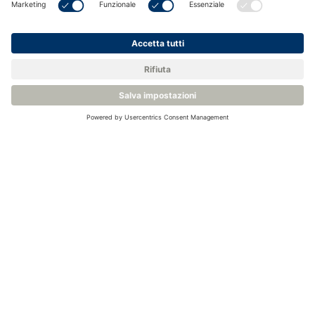
Analizzatore online in tracce azoto - LDetek LD8000
Tracce di azoto in argon/elio/argon grezzo