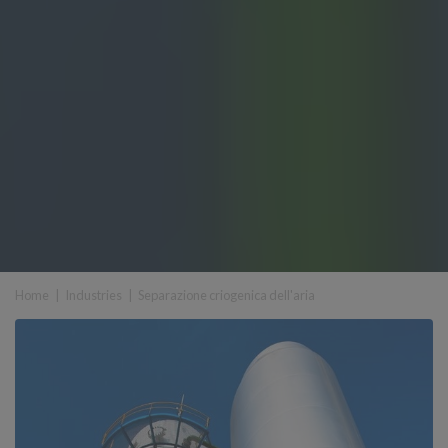
Home
|
Industries
|
Separazione criogenica dell'aria