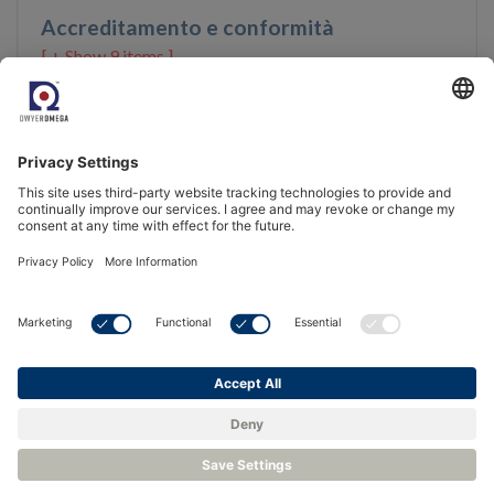
Accreditamento e conformità
9 items ]
Prodotti consigliati
Igrometro a specchio
Igrometro a specchio
raffreddato di
raffreddato - Michell
precisione - Michell
S8000 Remote
S8000