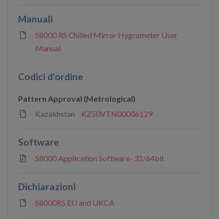
Manuali
S8000 RS Chilled Mirror Hygrometer User
Manual
Codici d'ordine
Pattern Approval (Metrological)
Kazakhstan
KZ50VTN00006129
Software
S8000 Application Software- 32/64bit
Dichiarazioni
S8000RS EU and UKCA