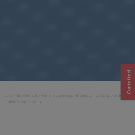
Contattaci
Casa
|
Igrometri di precisione a specchio refrigerato
|
Calibrazione di
umidità e temperatura