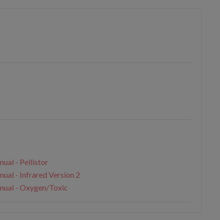
ual - Pellistor
ual - Infrared Version 2
anual - Oxygen/Toxic