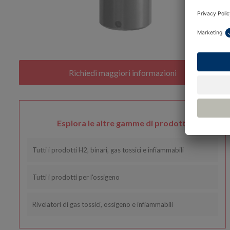
Esplora le altre gamme di prodotti
Tutti i prodotti H2, binari, gas tossici e infiammabili
Tutti i prodotti per l'ossigeno
Rivelatori di gas tossici, ossigeno e infiammabili