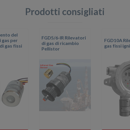
Prodotti consigliati
ento del
FGD5/6-IR Rilevatori
i gas per
FGD10A Rile
di gas di ricambio
di gas fissi
gas fissi ign
Pellistor