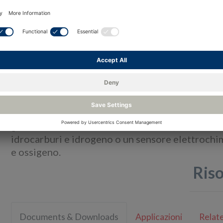
apparecchiature elettriche siano racchiuse all'
come FLP, Ex d o involucro antideflagrante).
Esempi sono le industrie petrolifere, del gas e 
Possono essere forniti in fusione di alluminio (
316 (suffisso '-SS').
I rivelatori sono dotati di un unico sensore che è
gas idrocarburi o anidride carbonica, un sensore 
idrocarburi e idrogeno o un sensore elettrochimi
e ossigeno.
Ris
Documents & Downloads
Applicazioni
Relate