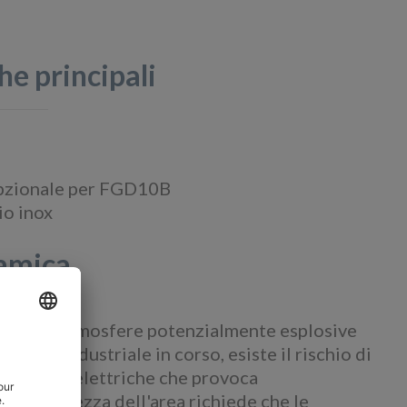
he principali
 opzionale per FGD10B
io inox
amica
ilizzati in atmosfere potenzialmente esplosive
ocesso industriale in corso, esiste il rischio di
cchiature elettriche che provoca
lla sicurezza dell'area richiede che le