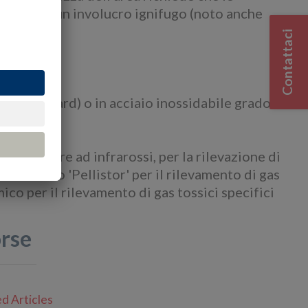
interno di un involucro ignifugo (noto anche
Contattaci
chimiche.
tipo standard) o in acciaio inossidabile grado
 un sensore ad infrarossi, per la rilevazione di
catalitico 'Pellistor' per il rilevamento di gas
co per il rilevamento di gas tossici specifici
orse
d Articles