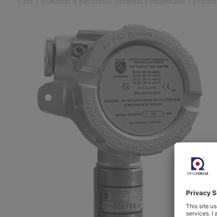
Casa
|
Rivelatori di gas tossici, ossigeno e infiammabili
|
Prodot