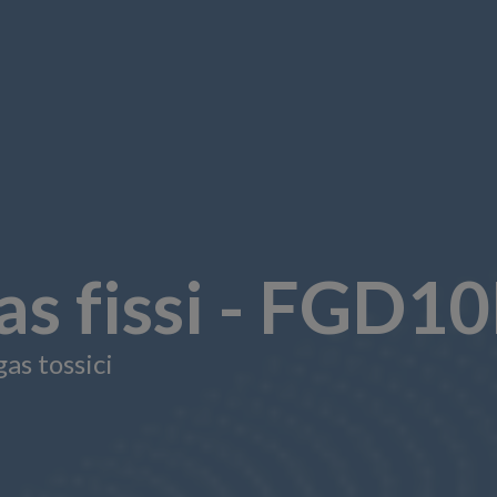
gas fissi - FGD1
as tossici