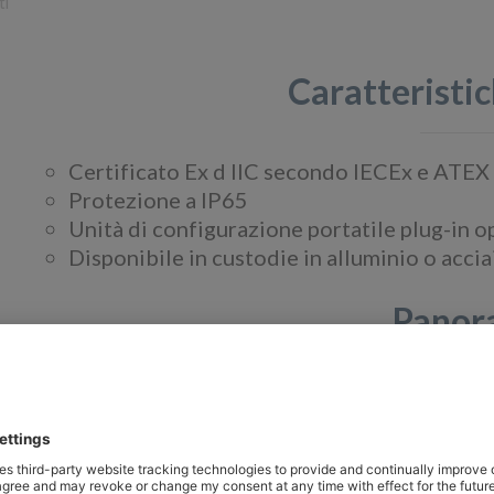
ti
Caratteristic
Certificato Ex d IIC secondo IECEx e ATEX
Protezione a IP65
Unità di configurazione portatile plug-in
Disponibile in custodie in alluminio o accia
Panor
I rilevatori di gas fissi antideflagranti sono ut
dove, a causa della natura dell'ambiente o del pr
una scintilla incendiaria proveniente da appare
un'esplosione e l'organizzazione responsabile de