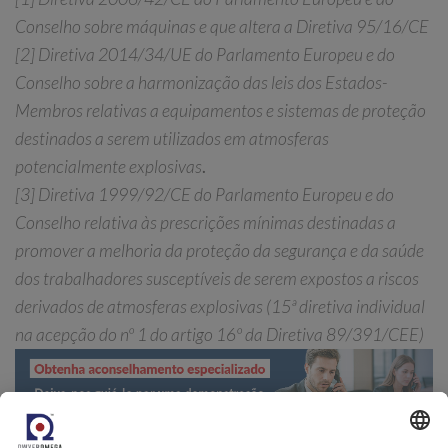
Conselho sobre máquinas e que altera a Diretiva 95/16/CE
[2] Diretiva 2014/34/UE do Parlamento Europeu e do
Conselho sobre a harmonização das leis dos Estados-
Membros relativas a equipamentos e sistemas de proteção
destinados a serem utilizados em atmosferas
potencialmente explosivas
.
[3] Diretiva 1999/92/CE do Parlamento Europeu e do
Conselho relativa às prescrições mínimas destinadas a
promover a melhoria da proteção da segurança e da saúde
dos trabalhadores susceptíveis de serem expostos a riscos
derivados de atmosferas explosivas (15ª diretiva individual
na acepção do nº 1 do artigo 16º da Diretiva 89/391/CEE)