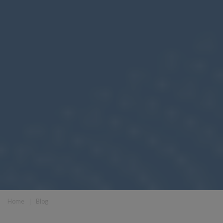
Home
❘
Blog