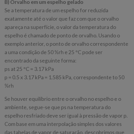
B) Orvalho em um espelho gelado
Se a temperatura de um espelho for reduzida
exatamente até o valor que faz com que o orvalho
apareça na superfície, o valor da temperatura do
espelho é chamado de ponto de orvalho. Usando o
exemplo anterior, o ponto de orvalho correspondente
a uma condição de 50 %rh e 25 °C pode ser
encontrado da seguinte forma:
ps at 25 °C = 3.17 kPa
p = 0.5 x 3.17 kPa = 1.585 kPa, correspondente to 50
%rh
Se houver equilíbrio entre o orvalho no espelho e o
ambiente, segue-se que ps na temperatura do
espelho resfriado deve ser igual à pressão de vapor p.
Com base em uma interpolação simples dos valores
das tabelas de vapor de saturação, descobrimos que