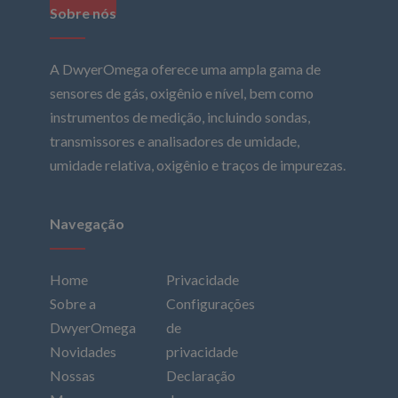
Sobre nós
A DwyerOmega oferece uma ampla gama de
sensores de gás, oxigênio e nível, bem como
instrumentos de medição, incluindo sondas,
transmissores e analisadores de umidade,
umidade relativa, oxigênio e traços de impurezas.
Navegação
Home
Privacidade
Sobre a
Configurações
DwyerOmega
de
Novidades
privacidade
Nossas
Declaração