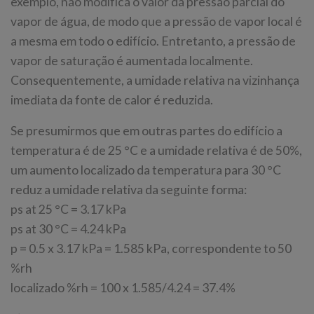
exemplo, não modifica o valor da pressão parcial do
vapor de água, de modo que a pressão de vapor local é
a mesma em todo o edifício. Entretanto, a pressão de
vapor de saturação é aumentada localmente.
Consequentemente, a umidade relativa na vizinhança
imediata da fonte de calor é reduzida.
Se presumirmos que em outras partes do edifício a
temperatura é de 25 °C e a umidade relativa é de 50%,
um aumento localizado da temperatura para 30 °C
reduz a umidade relativa da seguinte forma:
ps at 25 °C = 3.17 kPa
ps at 30 °C = 4.24 kPa
p = 0.5 x 3.17 kPa = 1.585 kPa, correspondente to 50
%rh
localizado %rh = 100 x 1.585/4.24 = 37.4%