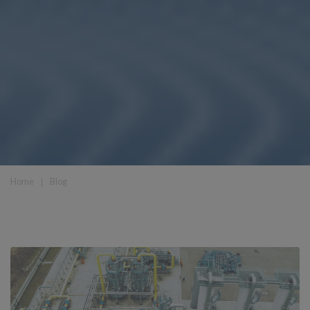
Home
❘
Blog