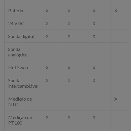
Bateria
X
X
X
X
24 VDC
X
X
X
Sonda digital
X
X
X
Sonda
analógica
Hot Swap
X
X
X
Sonda
X
X
X
intercambiável
Medição de
X
NTC
Medição de
X
X
X
PT100