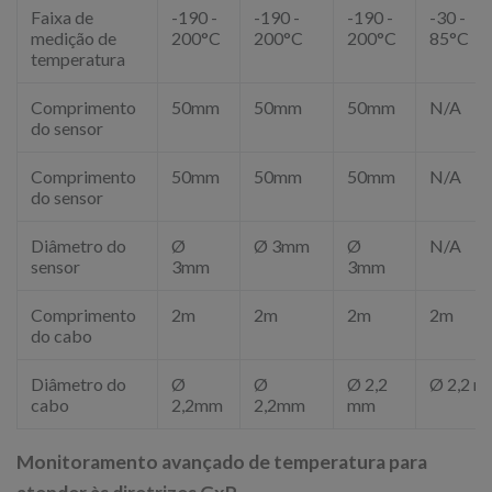
Faixa de
-190 -
-190 -
-190 -
-30 -
medição de
200°C
200°C
200°C
85°C
temperatura
Comprimento
50mm
50mm
50mm
N/A
do sensor
Comprimento
50mm
50mm
50mm
N/A
do sensor
Diâmetro do
Ø
Ø 3mm
Ø
N/A
sensor
3mm
3mm
Comprimento
2m
2m
2m
2m
do cabo
Diâmetro do
Ø
Ø
Ø 2,2
Ø 2,2 
cabo
2,2mm
2,2mm
mm
Monitoramento avançado de temperatura para