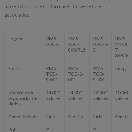
uso em todo o setor farmacêutico e setores
associados.
.
Logger
RMS-
RMS-
RMS-
RMS-
LOG-L
LOG-
LOG-L-
MLOG-
868/915
D
T-
868/91
Sonda
RMS-
RMS-
RMS-
Integra
TCD-
TCD-S-
TCD-
S-001
001
S-001
Memória do
44.000
44.000
44.000
10.000
registrador de
valores
valores
valores
valores
dados
Conectividade
LAN
Sem fio
LAN
Sem fio
PoE
X
X