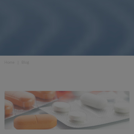
Home
❘
Blog