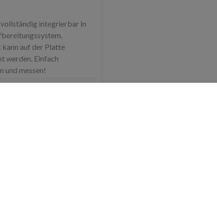
llständig integrierbar in
fbereitungssystem.
kann auf der Platte
t werden. Einfach
en und messen!
 zur Überwachung des
cks und der
kontrolle Ventile inklusive
ugriff auf alle Komponenten
rtung und für den einfachen
r Filterelemente
Mehr Infos