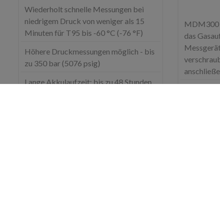
Wiederholt schnelle Messungen bei
niedrigem Druck von weniger als 15
MDM300 vo
Minuten für T95 bis -60 °C (-76 °F)
das Gasau
Messgerät 
Höhere Druckmessungen möglich - bis
verschraub
zu 350 bar (5076 psig)
anschließ
Lange Akkulaufzeit: bis zu 48 Stunden
Manometer
typische Nutzungsdauer zwischen zwei
Probendru
Ladevorgängen
Durchfluss
Leichter Z
für die Wa
Wechsel de
Mehr Infos