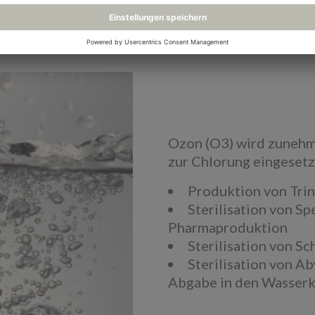
Ozon (O3) wird zunehme
zur Chlorung eingesetz
Produktion von Tri
Sterilisation von S
Pharmaproduktion
Sterilisation von 
Sterilisation von A
Abgabe in den Wasserk