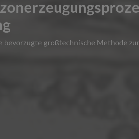
zonerzeugungsprozes
ng
die bevorzugte großtechnische Methode zu