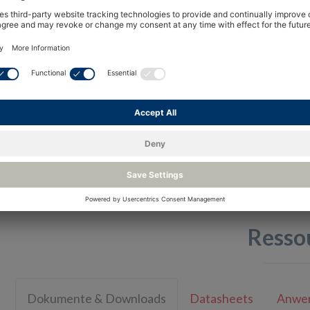
Gaskonzentration abzuleiten, Linearisierung
Dies kann mit Hilfe der Anwendungshinweise a
werden.
Die Sensoren sind als Industrie Ex d IIC-zertifi
zugelassene und nicht-zertifizierte Versionen e
Für Erstausrüster, die keine eigene Elektronik 
OEM-1-Modul zur Verfügung. Das Modul hat ein
4-20mA-Ausgang. Der Mikrocontroller enthält
Signalverarbeitungsalgorithmen, um dem Anwen
minimieren.
Resso
Dokumente & Downloads
Datasheets
Anwe