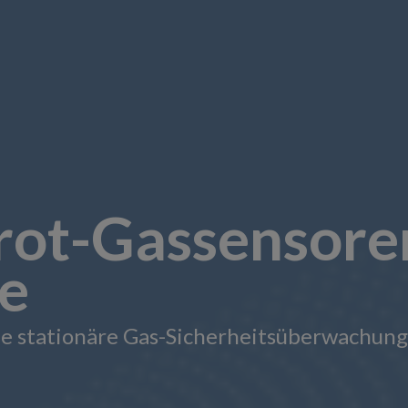
arot-Gassensor
ie
die stationäre Gas-Sicherheitsüberwachung