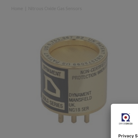
Home
|
Nitrous Oxide Gas Sensors