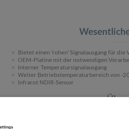
Wesentlich
Bietet einen 'rohen' Signalausgang für die
OEM-Platine mit der notwendigen Verarbe
Interner Temperatursignalausgang
Weiter Betriebstemperaturbereich von -20
Infrarot NDIR-Sensor
Über
Die Sensoren der Standard-Serie liefern ein "r
seine eigene Ansteuerungselektronik und Softw