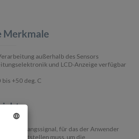
e Merkmale
 Verarbeitung außerhalb des Sensors
itungselektronik und LCD-Anzeige verfügbar
 bis +50 deg. C
sicht
ohes" Ausgangssignal, für das der Anwender
are bereitstellen muss, um die