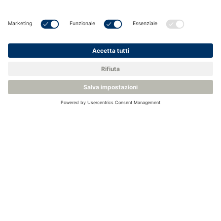
oggi stesso.
Categorie correlate
Analizzatori del punto di rugiada per idrocarburi per
gas naturale
Blog correlati
Che cos'è il dew point degli idrocarburi e come viene
misurato?
Perché è importante misurare direttamente il dew-