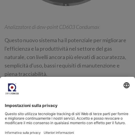
Analizzatore di dew-point CD603 Condumax
Questo nuovo sistema ha il potenziale per migliorare
l'efficienza e la produttività nel settore del gas
naturale, con livelli ancora più elevati di accuratezza,
semplicità d'uso, bassi requisiti di manutenzione e
piena tracciabilità.
Siamo i maggiori esperti mondiali nel monitoraggio e
nella misurazione dell'umidità. Disponiamo di otto
diverse tecnologie che coprono tutte le applicazioni
relative all'umidità, supportate da un'assistenza
tecnica e clienti senza pari. Per saperne di più,
contattate uno dei nostri specialisti delle applicazioni