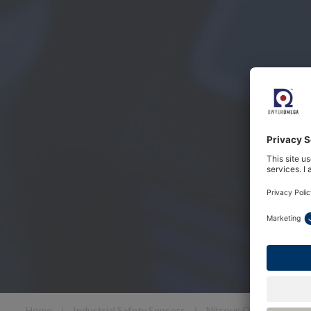
Home
❘
Industrial Safety Sensors
❘
Nitrous Oxide Sensors