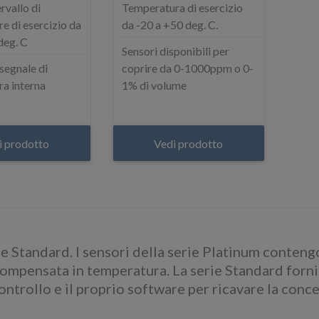
rvallo di
Temperatura di esercizio
e di esercizio da
da -20 a +50 deg. C.
deg. C
Sensori disponibili per
 segnale di
coprire da 0-1000ppm o 0-
a interna
1% di volume
i prodotto
Vedi prodotto
 e Standard. I sensori della serie Platinum contengo
 compensata in temperatura. La serie Standard forni
controllo e il proprio software per ricavare la conc