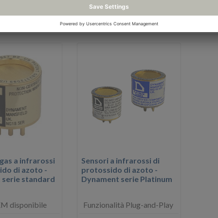
 gas a infrarossi
Sensori a infrarossi di
ido di azoto -
protossido di azoto -
serie standard
Dynament serie Platinum
M disponibile
Funzionalità Plug-and-Play