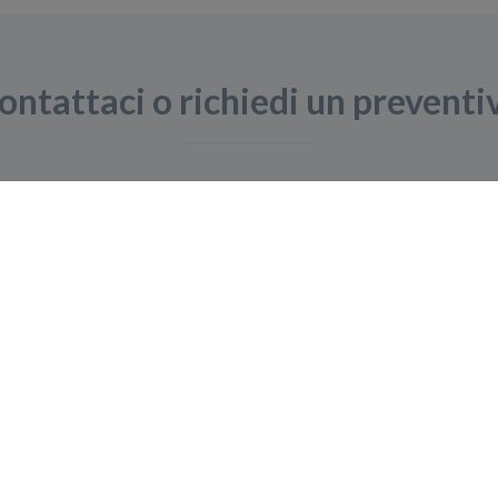
ontattaci o richiedi un preventi
ostri tecnici esperti per discutere le vostre esigen
Chiedete ai nostri esperti
Navigazione