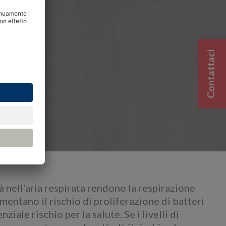
Contattaci
tà nell'aria respirata rendono la respirazione
entano il rischio di proliferazione di batteri
ziale rischio per la salute. Se i livelli di