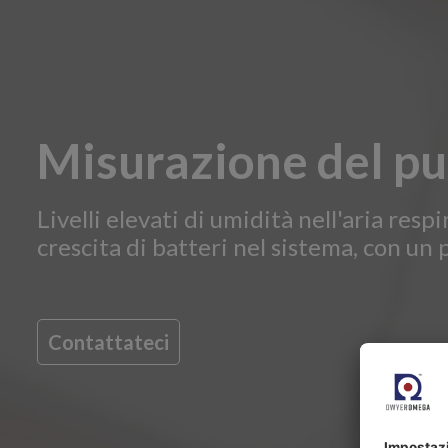
Misurazione del pun
Livelli elevati di umidità nell'aria res
crescita di batteri nel sistema, con un p
Contattateci