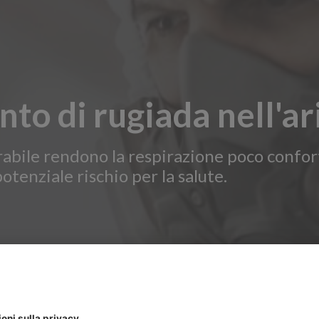
to di rugiada nell'ar
pirabile rendono la respirazione poco confo
otenziale rischio per la salute.