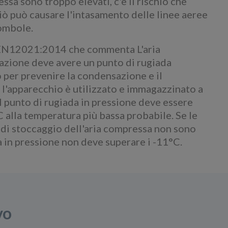
ssa sono troppo elevati, c'è il rischio che
Ciò può causare l'intasamento delle linee aeree
bombole.
 EN12021:2014 che commenta L'aria
razione deve avere un punto di rugiada
 per prevenire la condensazione e il
'apparecchio è utilizzato e immagazzinato a
l punto di rugiada in pressione deve essere
C alla temperatura più bassa probabile. Se le
e di stoccaggio dell'aria compressa non sono
da in pressione non deve superare i -11°C.
vo