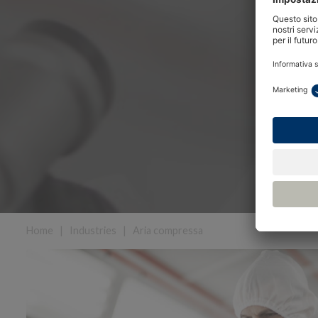
Home
|
Industries
|
Aria compressa