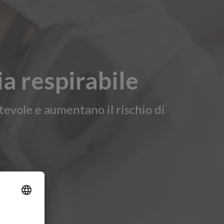
ia respirabile
rtevole e aumentano il rischio di