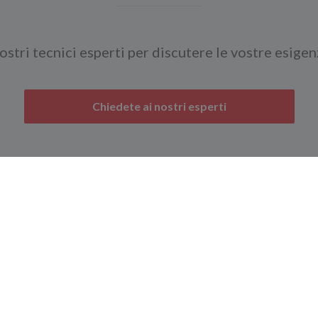
ostri tecnici esperti per discutere le vostre esigen
Chiedete ai nostri esperti
Navigazione
ega offre una vasta
Home
I nos
i sensori e
A proposito
mar
tori per la misura di
di
Priv