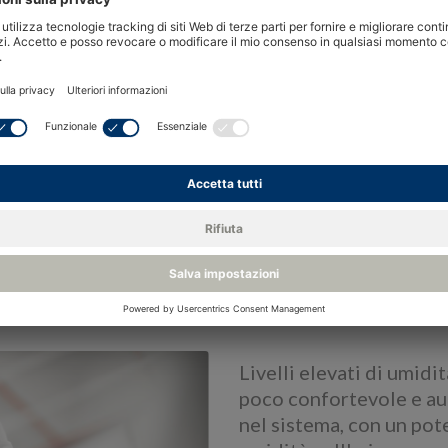
Livelli elevati di umidi
poco confortevole e aum
nel sistema, con un poten