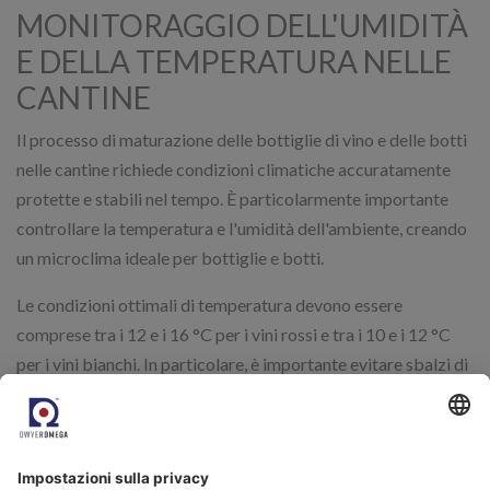
MONITORAGGIO DELL'UMIDITÀ
E DELLA TEMPERATURA NELLE
CANTINE
Il processo di maturazione delle bottiglie di vino e delle botti
nelle cantine richiede condizioni climatiche accuratamente
protette e stabili nel tempo. È particolarmente importante
controllare la temperatura e l'umidità dell'ambiente, creando
un microclima ideale per bottiglie e botti.
Le condizioni ottimali di temperatura devono essere
comprese tra i 12 e i 16 °C per i vini rossi e tra i 10 e i 12 °C
per i vini bianchi. In particolare, è importante evitare sbalzi di
temperatura e temperature troppo alte o troppo basse.
L'umidità deve essere mantenuta costantemente tra il 70-
80%UR. L'aria a bassissima umidità è dannosa per il vino