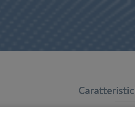
Caratteristic
Semplice da installare e facile da usare
Grande display LCD retroilluminato
Protezione ambientale IP65