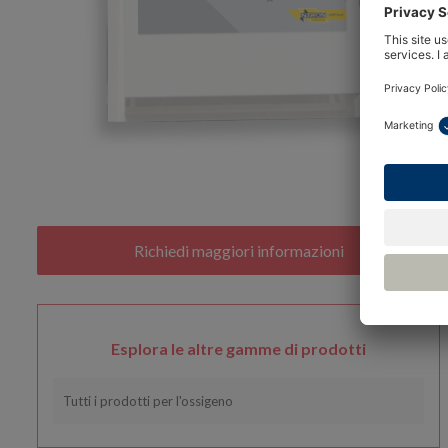
Esplora le altre gamme di prodotti
Tutti i prodotti per l'ossigeno