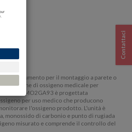
i
Contattaci
amica
 è uno strumento per il montaggio a parete o
i generazione di ossigeno medicale per
o. La gamma MO2GA93 è progettata
 ossigeno per uso medico che producono
onitorare l'ossigeno prodotto. L'unità è
ca, monossido di carbonio e punto di rugiada
sigeno misurato e comprende il controllo del