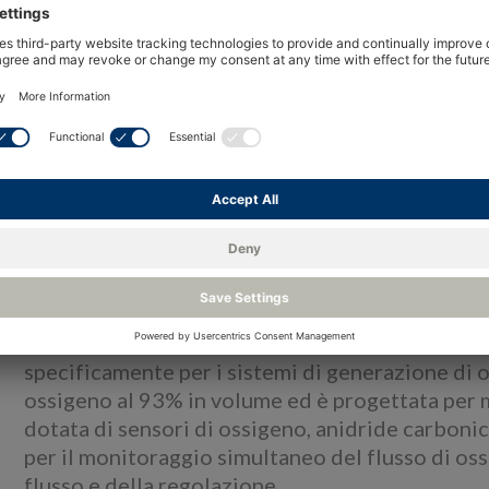
Allarmi acustici e visivi integrati opzionali
Uscita allarmi O2, CO2 e CO programmabil
Due uscite analogiche isolate 4-20Ma
Sensore di ossigeno in zirconio
Sensore di CO2 a infrarossi
Sensore CO elettrochimico
Panor
La gamma di analizzatori di gas medicali MoGas
su superficie, progettato per l'uso su sistemi d
controllare la purezza dell'ossigeno prodott
specificamente per i sistemi di generazione di
ossigeno al 93% in volume ed è progettata per m
dotata di sensori di ossigeno, anidride carboni
per il monitoraggio simultaneo del flusso di os
flusso e della regolazione.