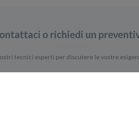
ontattaci o richiedi un preventi
ostri tecnici esperti per discutere le vostre esigen
Chiedete ai nostri esperti
Navigazione