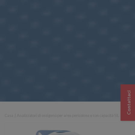
Contattaci
Casa
|
Analizzatori di ossigeno per aree pericolose e con capacità SIL