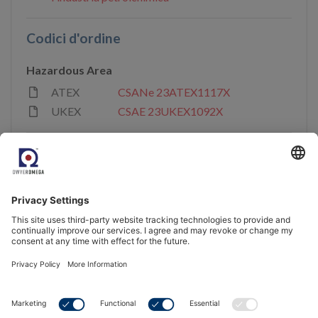
Codici d'ordine
Hazardous Area
ATEX
CSANe 23ATEX1117X
UKEX
CSAE 23UKEX1092X
Accreditamento e conformità
ISO 9001:2015
Venite a conoscerci.