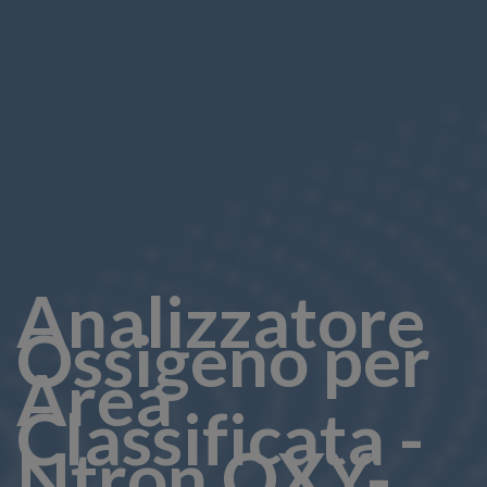
Analizzatore
Ossigeno per
Area
Classificata -
Ntron OXY-