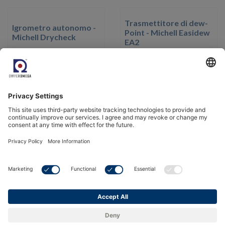
Trasmettitore di dew-
Igrometro autonomo -
Point - Michell Easidew
Michell Drycheck
EA2
Visualizza il prodotto
Visualizza il prodotto