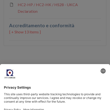
HC2-HP / HC2-HK / HS28 - UKCA
Declaration
Accreditamento e conformità
13 items ]
Venite a conoscerci.