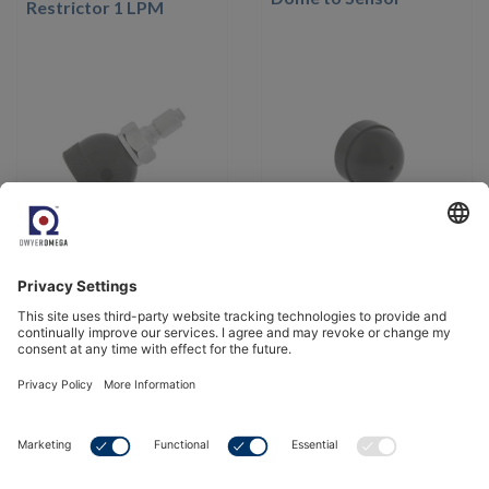
Restrictor 1 LPM
Visualizza il prodotto
Visualizza il prodotto
Cable Coiled w/ Phono
Mounting Bracket Palm
Jack for Palm O2D-R
O2 D (Will also need
(Exterior Sensor-
P/N: HRWR-1185)
Remote Style)