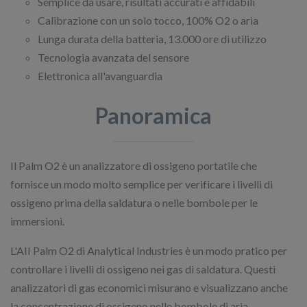
Semplice da usare, risultati accurati e affidabili
Calibrazione con un solo tocco, 100% O2 o aria
Lunga durata della batteria, 13.000 ore di utilizzo
Tecnologia avanzata del sensore
Elettronica all'avanguardia
Panoramica
Il Palm O2 è un analizzatore di ossigeno portatile che
fornisce un modo molto semplice per verificare i livelli di
ossigeno prima della saldatura o nelle bombole per le
immersioni.
L'AII Palm O2 di Analytical Industries è un modo pratico per
controllare i livelli di ossigeno nei gas di saldatura. Questi
analizzatori di gas economici misurano e visualizzano anche
la concentrazione di ossigeno nelle bombole di aria