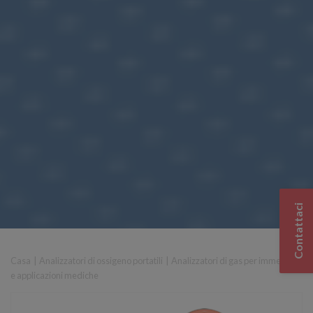
Contattaci
Casa
|
Analizzatori di ossigeno portatili
|
Analizzatori di gas per immersioni
e applicazioni mediche