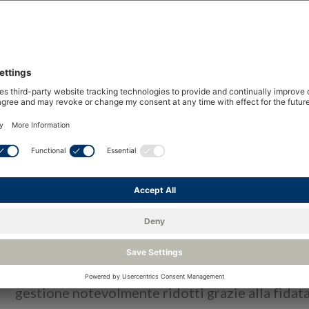
14 Allarmi interni
21 gas vettori predefiniti e 3 gas definiti d
Qualità comprovata di Michell Instruments:
dell’umidità incorporata nel design
Panor
L'analizzatore di umidità QMA601-LR è stato pr
rapida e accurata del contenuto di umidità in tr
applicazioni di frazionamento NGL e liquefazio
di 0,02 ppm
con un'accuratezza affidabile a livel
V
variante a basso range è il risultato dei continu
la tecnologia della microbilancia a cristalli di q
ultrabasse fino a 20ppb
. Mentre le misure di qu
V
altre tecnologie, il nuovo QMA601-LR è in grado 
gestione notevolmente ridotti grazie alla fidata