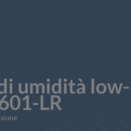
di umidità low-
601-LR
isione