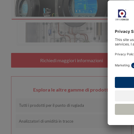
Esplora le altre gamme di prodotti
Tutti i prodotti per il punto di rugiada
Analizzatori di umidità in tracce