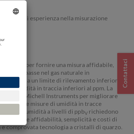
all’utente
 40 anni di esperienza nella misurazione
amica
Contattaci
ogettato per fornire una misura affidabile,
acce ultrabasse nel gas naturale in
ne LNG. Ha un limite di rilevamento inferiore
li di umidità in traccia inferiori al ppm. La
i sforzi di Michell Instruments per migliorare
uarzo per le misure di umidità in tracce
antità di umidità a livelli di ppb
richiedono
V
di offrire affidabilità, semplicità e costi di
 e comprovata tecnologia a cristalli di quarzo.