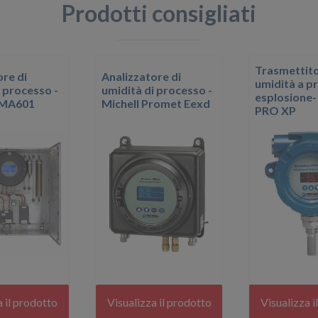
Prodotti consigliati
Trasmettito
ore di
Analizzatore di
umidità a p
i processo -
umidità di processo -
esplosione-
QMA601
Michell Promet Eexd
PRO XP
a il prodotto
Visualizza il prodotto
Visualizza i