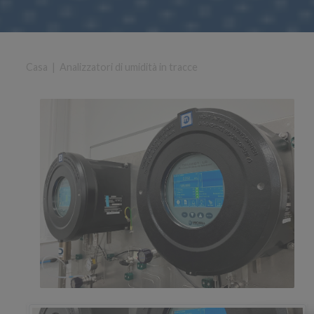
Casa
|
Analizzatori di umidità in tracce