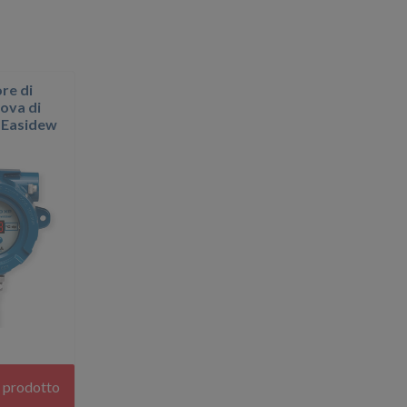
re di
rova di
 Easidew
l prodotto