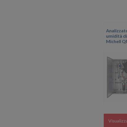
Analizzat
umidità d
Michell 
Visualizz