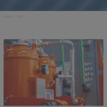
Home
❘
Blog