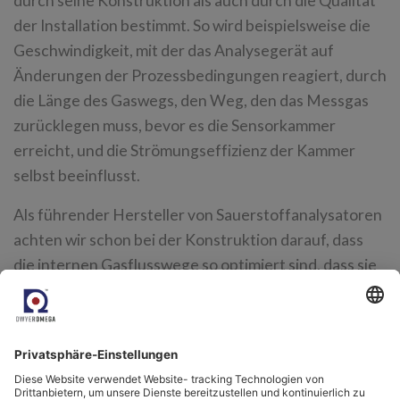
durch seine Konstruktion als auch durch die Qualität
der Installation bestimmt. So wird beispielsweise die
Geschwindigkeit, mit der das Analysegerät auf
Änderungen der Prozessbedingungen reagiert, durch
die Länge des Gaswegs, den Weg, den das Messgas
zurücklegen muss, bevor es die Sensorkammer
erreicht, und die Strömungseffizienz der Kammer
selbst beeinflusst.
Als führender Hersteller von Sauerstoffanalysatoren
achten wir schon bei der Konstruktion darauf, dass
die internen Gasflusswege so optimiert sind, dass sie
die schnellsten Ergebnisse liefern, ohne die
Genauigkeit zu beeinträchtigen. Ebenso wichtig ist es
jedoch, den Weg, den das Gas von der
Entnahmestelle zurück zum Analysator zurücklegen
muss, zu minimieren.