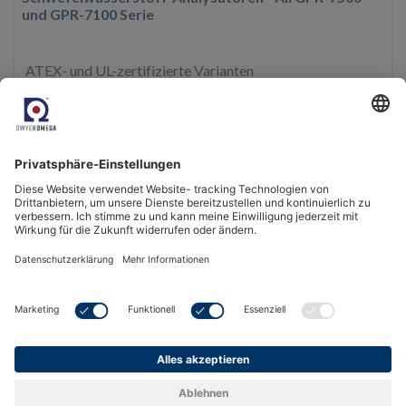
und GPR-7100 Serie
ATEX- und UL-zertifizierte Varianten
Genau bis < 2 % (FS) mit LDL 0,1 ppm H2S
Spezielle Probenbearbeitungssysteme im Lieferumfang
enthalten
Mehr Infos