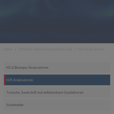
Home
❘
H2 Binaer Toxisch Entzuendliche Gase
❘
H2s Analysatoren
H2 & Binärgas-Analysatoren
H2S Analysatoren
Toxische, Sauerstoff und enflammbare Gasdektoren
Schalttafeln