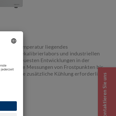
mgebungstemperatur liegendes
n Feuchtekalibrierlabors und industriellen
ben die neuesten Entwicklungen in der
ederholbare Messungen von Frostpunkten bis
ne dass eine zusätzliche Kühlung erforderlich
Kontaktieren Sie uns