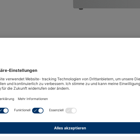
Michell S8000
ist ein hochpräzises, unter der U
piegel-Hygrometer, das für die Anforderungen vo
gen entwickelt wurde. Die Michell-Ingenieure ha
piegel-Technologie genutzt, um zuverlässige, wi
 mit einer Genauigkeit von ±0,1 °C zu erzielen, oh