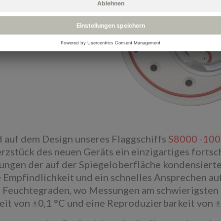
 auf dem Design unseres Flaggschiffs
S8000 -100
erzstück des neuen Geräts ein einzigartiges fortsc
ngen der auf der Spiegeloberfläche kondensierten
 Empfindlichkeit und ein schnelles Ansprechen au
 Feuchtegraden, wo Messungen am schwierigsten s
it von ±0,1 °C und eine Reproduzierbarkeit von ±