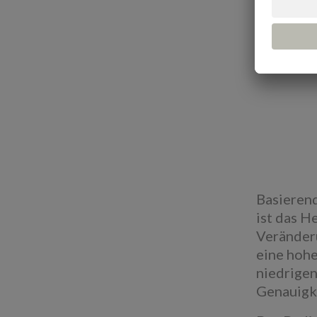
Basierend
ist das H
Veränderu
eine hohe
niedrigen
Genauigke