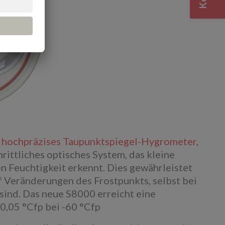
 hochpräzises Taupunktspiegel-Hygrometer
,
hrittliches optisches System, das kleine
 Feuchtigkeit erkennt. Dies gewährleistet
f Veränderungen des Frostpunkts, selbst bei
ind. Das neue S8000 erreicht eine
0,05 °Cfp bei -60 °Cfp