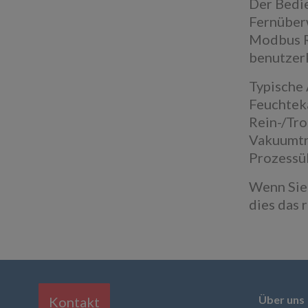
Der Bedie
Fernüberw
Modbus R
benutzerk
Typische
Feuchtek
Rein-/Tr
Vakuumtr
Prozessü
Wenn Sie 
dies das r
Über uns
Kontakt