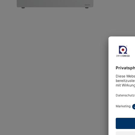
Das neue
Taupunkts
Anwendun
Taupunkts
zu -60 °C
ist.