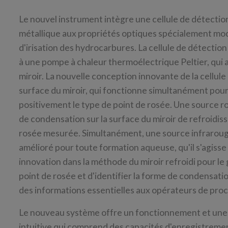
Le nouvel instrument intègre une cellule de détection
métallique aux propriétés optiques spécialement modi
d'irisation des hydrocarbures. La cellule de détecti
à une pompe à chaleur thermoélectrique Peltier, qui 
miroir. La nouvelle conception innovante de la cellul
surface du miroir, qui fonctionne simultanément pour 
positivement le type de point de rosée. Une source r
de condensation sur la surface du miroir de refroidi
rosée mesurée. Simultanément, une source infrarou
amélioré pour toute formation aqueuse, qu'il s'agisse
innovation dans la méthode du miroir refroidi pour le
point de rosée et d'identifier la forme de condensat
des informations essentielles aux opérateurs de proc
Le nouveau système offre un fonctionnement et une a
intuitive qui comprend des capacités d'enregistreme