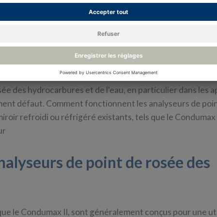
aturel. Bien que la conception de base des instruments à m
n des années 1980, les technologies de détection et de cap
lité et la répétabilité.
ts, nous sommes sur le point de faire un bond en avant e
lle génération d'analyseurs HCDP. Cela coïncide avec l'in
t mondial vers le zéro émission nette. En outre, il est pos
osée des hydrocarbures et de l'eau, en particulier dans les a
ement défaut. Comment fonctionnent les analyseurs de poi
oir refroidi ou réfrigéré existants, tels que le Condumax I
ur
alyseurs de point de rosée des
 que le Condumax II, sont généralement conçus pour une uti