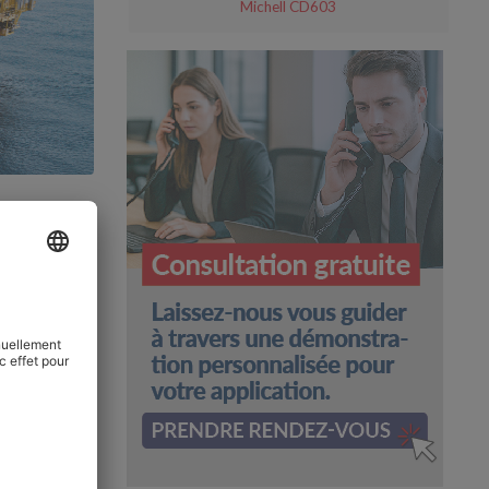
Michell CD603
nces
enus la
pour la
hnique joue
uction, de