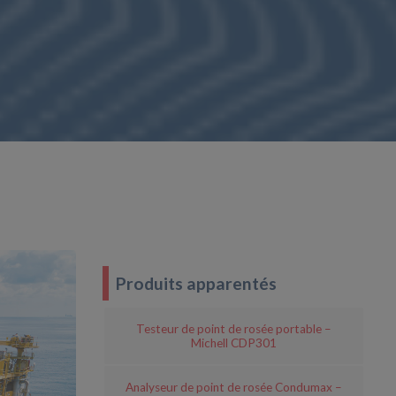
Produits apparentés
Testeur de point de rosée portable –
Michell CDP301
Analyseur de point de rosée Condumax –