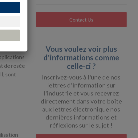
iroir
teurs ont
Contact Us
n termes de
térêt
Vous voulez voir plus
sible de
d'informations comme
pplications
celle-ci ?
nt de rosée
I, sont
Inscrivez-vous à l'une de nos
lettres d'information sur
l'industrie et vous recevrez
directement dans votre boîte
aux lettres électronique nos
dernières informations et
réflexions sur le sujet !
lisation