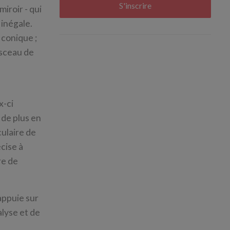
S'inscrire
iroir - qui
 inégale.
 conique ;
isceau de
x-ci
 de plus en
ulaire de
écise à
re de
'appuie sur
alyse et de