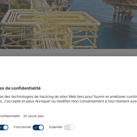
 capteurs améliore les performa
ée des hydrocarbures
isant le principe de détection des taches sombres sont dev
e point de rosée des hydrocarbures (HCDP). Développée 
oduite dans notre gamme d'analyseurs Condumax, cette tec
alité, de la sécurité et de l'efficacité des systèmes de prod