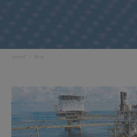
Accueil
❘
Blog