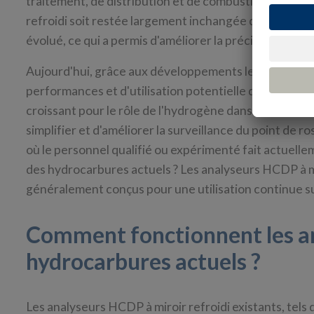
traitement, de distribution et de combustion du gaz n
refroidi soit restée largement inchangée depuis la fi
évolué, ce qui a permis d'améliorer la précision, la fiabi
Aujourd'hui, grâce aux développements les plus récen
performances et d'utilisation potentielle d'une nouve
croissant pour le rôle de l'hydrogène dans le mouvemen
simplifier et d'améliorer la surveillance du point de r
où le personnel qualifié ou expérimenté fait actuell
des hydrocarbures actuels ? Les analyseurs HCDP à mir
généralement conçus pour une utilisation continue s
Comment fonctionnent les an
hydrocarbures actuels ?
Les analyseurs HCDP à miroir refroidi existants, tels