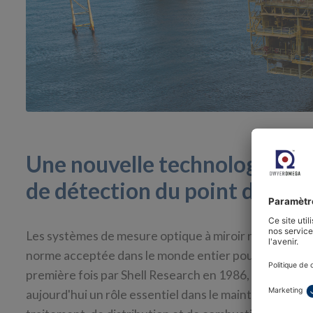
Une nouvelle technologie de
de détection du point de ros
Les systèmes de mesure optique à miroir refroidi util
norme acceptée dans le monde entier pour mesurer l
première fois par Shell Research en 1986, puis intr
aujourd'hui un rôle essentiel dans le maintien de la qu