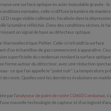
ouve une surface optique en acier inoxydable gravée - le m
onditions normales, celle-ci diffuse la lumière de manière
ED rouge visible collimatée, focalisée dans la dépression
lir la lumière réfléchie. Dans des conditions sèches, le fa
urnissant un signal de base au détecteur optique.
 thermoélectrique Peltier. Celle-ci refroidit la surface
ant d'un échantillon de gaz commencent à apparaître. Ceu
nsion superficielle du condensat rendant la surface optique
e se forme autour du détecteur, avec une réduction spectac
neau - ce que l'on appelle le "point noir". La température pr
t de rosée. Quelles sont les dernières évolutions en matiè
ée par l'
analyseur de point de rosée CD603 Condumax
, s
 d'une nouvelle technologie de capteur et d'un logiciel d'an