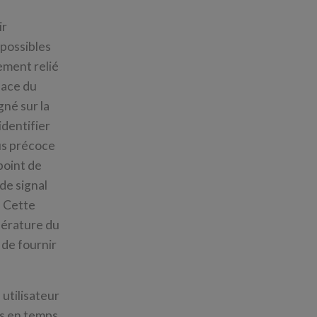
ir
 possibles
ement relié
face du
gné sur la
identifier
us précoce
point de
de signal
. Cette
pérature du
 de fournir
utilisateur
és en temps