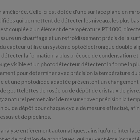
 améliorée. Celle-ci est dotée d'une surface plane en miro
fiées qui permettent de détecter les niveaux les plus bas
on est couplée à un élément de température PT1000, direct
assure un chauffage et un refroidissement précis de la sur
e du capteur utilise un système optoélectronique double ali
détecter la formation la plus précoce de condensation et 
ouge visible et un photodétecteur détectent la forme la pl
ssement pour déterminer avec précision la température du 
ge et une photodiode adaptée présentent un changement 
 de gouttelettes de rosée ou de dépôt de cristaux de givre
 gaz naturel permet ainsi de mesurer avec précision la tem
ion ou de dépôt pour chaque cycle de mesure effectué, afin
essus et de pipelines.
nalyse entièrement automatiques, ainsi qu'une interface 
nt et de création de graphiques, qui peuvent être inspect