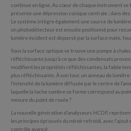
continue en ligne. Au cœur de chaque instrument se tr
présente une dépression conique centrale ; dans des c
Le système intègre également une source de lumière L
un photodétecteur est ensuite positionné pour recueil
lumière incident est dispersé par la surface mate, fo
Sous la surface optique se trouve une pompe à chaleur
réfléchissante jusqu'à ce que des condensats proven
modifient les propriétés réfléchissantes, la faible te
plus réfléchissante. À son tour, un anneau de lumièr
l'intensité de la lumière diffusée par le centre de l'an
laquelle la tache sombre se forme correspond au poin
mesure du point de rosée ?
La nouvelle génération d'analyseurs HCDP, représent
les principes éprouvés du miroir refroidi, avec l'ajout
contrôle avancé.