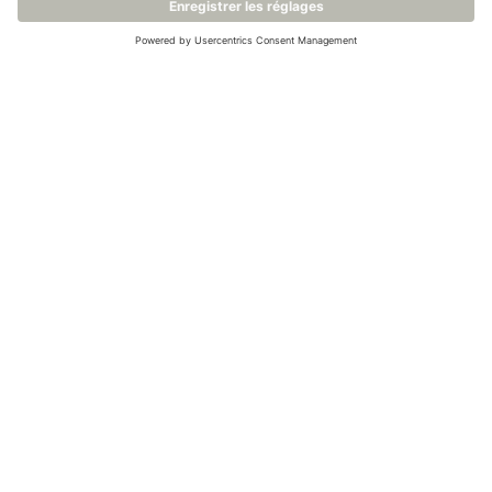
Nous comprenons et
partageons vos défis
Dans les environnements métrologiques et de
mesure nationaux, la demande d'une précision
exceptionnelle n'est pas seulement une exigence,
mais la base sur laquelle des mesures de qualité sont
effectuées. Nous partageons cet objectif
intrinsèque et la volonté constante de réduire les