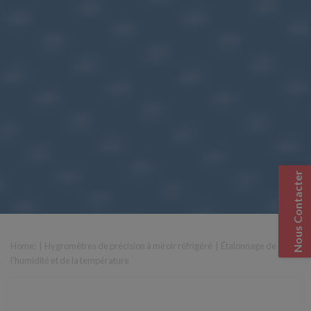
Nous Contacter
Home
; |
Hygromètres de précision à miroir réfrigéré
|
Étalonnage de
l'humidité et de la température