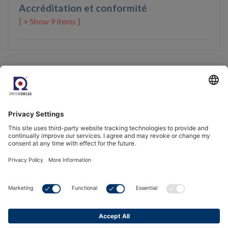
Accréditation et conformité
9 items ]
Produits recommandés
Hygromètre haute
Hygromètre à Miroir
précision à miroir
Refroidi - Michell S8000
refroidi
Remote
Michell S8000 RS