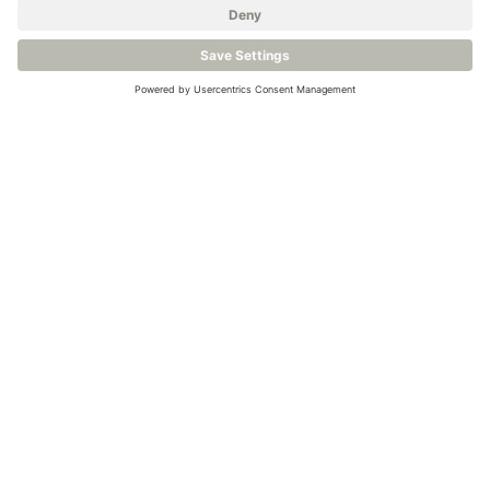
Voir le produit
Voir le produit
Hygromètre à Miroir
Hygromètre haute
Refroidi Qualité
précision à Miroir
industrielle- Michell
Refroidi – Michell
Optidew
S8000 -100