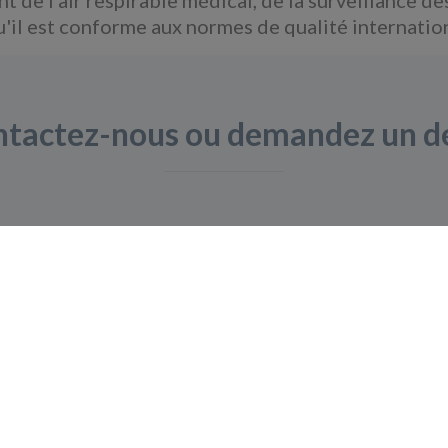
u'il est conforme aux normes de qualité internatio
tactez-nous ou demandez un d
nieurs expérimentés pour discuter des besoins de
Demandez à nos experts