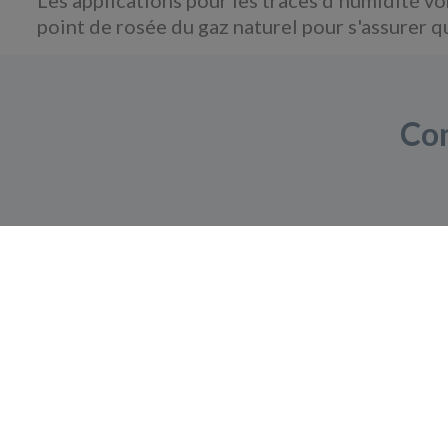
point de rosée du gaz naturel pour s'assurer q
Con
Contactez nos ingé