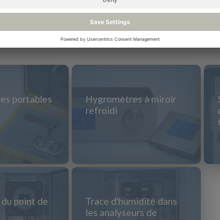
es portables
Hygromètres à miroir
refroidi
 du point de
Trace d'humidité dans
les analyseurs de