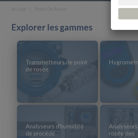
Accueil
❘
Point De Rosee
Explorer les gammes
Transmetteurs de point
Hygromètr
de rosée
Analyseurs d'humidité
Analyseurs
de procédé
rosée des