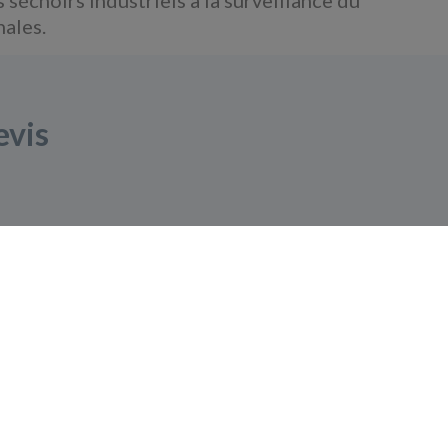
nales.
evis
 votre application.