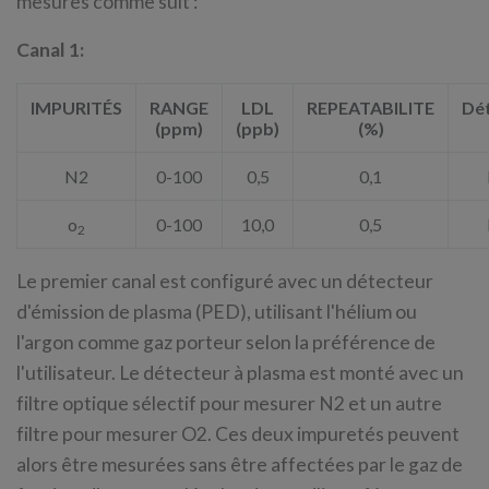
mesures comme suit :
Canal 1:
IMPURITÉS
RANGE
LDL
REPEATABILITE
Dé
(ppm)
(ppb)
(%)
N2
0-100
0,5
0,1
o
0-100
10,0
0,5
2
Le premier canal est configuré avec un détecteur
d'émission de plasma (PED), utilisant l'hélium ou
l'argon comme gaz porteur selon la préférence de
l'utilisateur. Le détecteur à plasma est monté avec un
filtre optique sélectif pour mesurer N2 et un autre
filtre pour mesurer O2. Ces deux impuretés peuvent
alors être mesurées sans être affectées par le gaz de