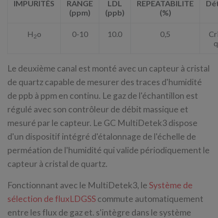
IMPURITÉS
RANGE
LDL
REPEATABILITE
Dé
(ppm)
(ppb)
(%)
H
o
0-10
10.0
0,5
Cr
2
q
Le deuxième canal est monté avec un capteur à cristal
de quartz capable de mesurer des traces d'humidité
de ppb à ppm en continu. Le gaz de l'échantillon est
régulé avec son contrôleur de débit massique et
mesuré par le capteur. Le GC MultiDetek3 dispose
d'un dispositif intégré d'étalonnage de l'échelle de
perméation de l'humidité qui valide périodiquement le
capteur à cristal de quartz.
Fonctionnant avec le MultiDetek3, le
Système de
sélection de fluxLDGSS
commute automatiquement
entre les flux de gaz et. s'intègre dans le système